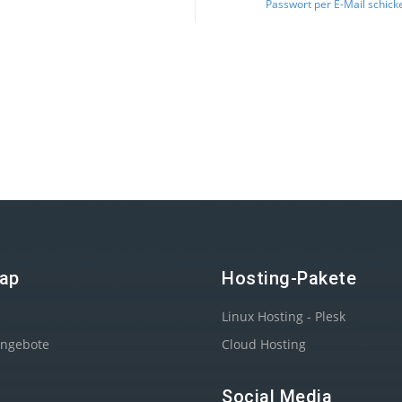
Passwort per E-Mail schick
ap
Hosting-Pakete
Linux Hosting - Plesk
angebote
Cloud Hosting
Social Media