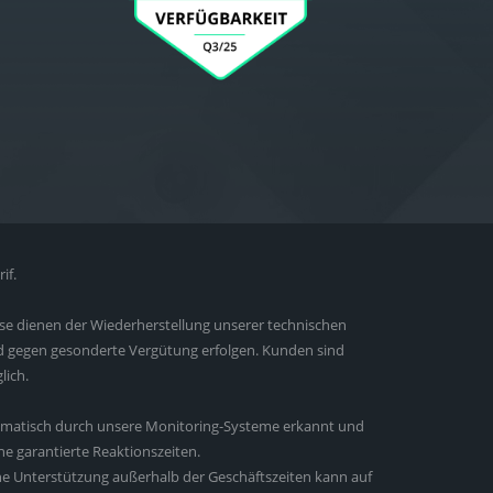
if.
ese dienen der Wiederherstellung unserer technischen
nd gegen gesonderte Vergütung erfolgen. Kunden sind
lich.
automatisch durch unsere Monitoring-Systeme erkannt und
e garantierte Reaktionszeiten.
he Unterstützung außerhalb der Geschäftszeiten kann auf