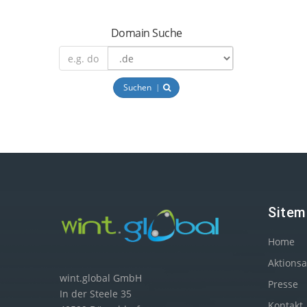
Domain Suche
Suchen
Sitem
Home
Aktions
wint.global GmbH
Presse
In der Steele 35
Kontakt