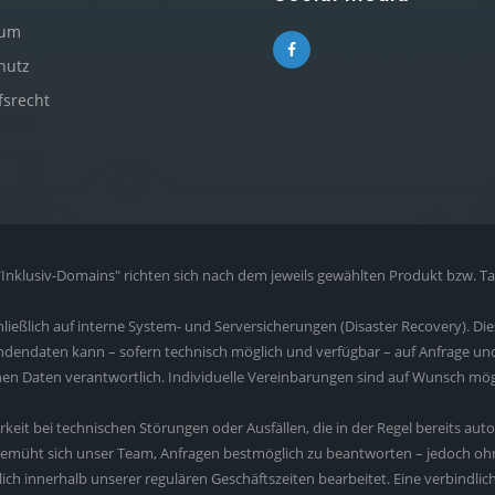
sum
hutz
fsrecht
nklusiv-Domains" richten sich nach dem jeweils gewählten Produkt bzw. Tar
ließlich auf interne System- und Serversicherungen (Disaster Recovery). Di
Kundendaten kann – sofern technisch möglich und verfügbar – auf Anfrage u
enen Daten verantwortlich. Individuelle Vereinbarungen sind auf Wunsch mög
barkeit bei technischen Störungen oder Ausfällen, die in der Regel bereits 
emüht sich unser Team, Anfragen bestmöglich zu beantworten – jedoch ohn
h innerhalb unserer regulären Geschäftszeiten bearbeitet. Eine verbindlic